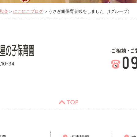
和会
>
にこにこブログ
>
うさぎ組保育参観をしました（1グループ）
0-34
TOP
質問
採用情報
サ