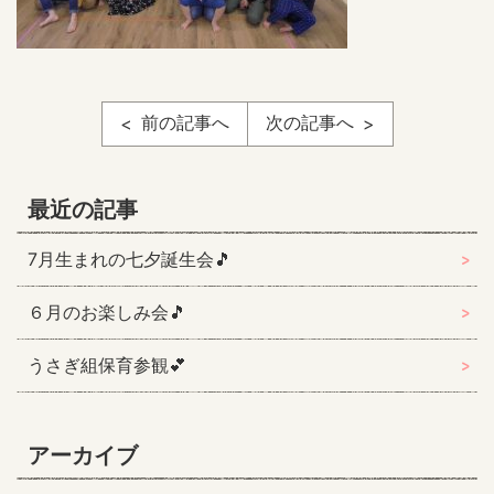
前の記事へ
次の記事へ
最近の記事
7月生まれの七夕誕生会🎵
６月のお楽しみ会🎵
うさぎ組保育参観💕
アーカイブ