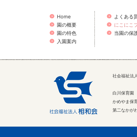
Home
よくある
園の概要
にこにこ
園の特色
当園の保
入園案内
社会福祉法
白川保育園
かめやま保
第二なかが