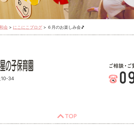
和会
>
にこにこブログ
>
６月のお楽しみ会🎵
0-34
TOP