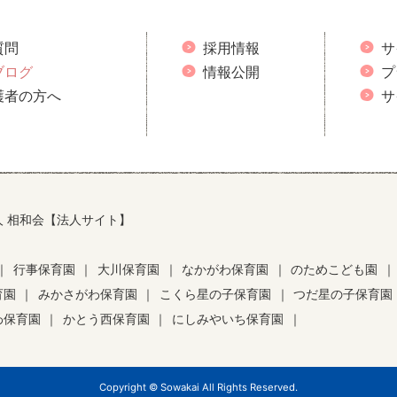
質問
採用情報
サ
ブログ
情報公開
プ
護者の方へ
サ
人 相和会【法人サイト】
｜
行事保育園
｜
大川保育園
｜
なかがわ保育園
｜
のためこども園
｜
育園
｜
みかさがわ保育園
｜
こくら星の子保育園
｜
つだ星の子保育園
わ保育園
｜
かとう西保育園
｜
にしみやいち保育園
｜
Copyright © Sowakai All Rights Reserved.